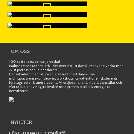
OM OSS
100 st danskurser varje vecka!
Malmö Dansakademi erbjuder över 100 st danskurser varje vecka med
27 st professionella danslärare.
Dansakademin är fullbokad året runt med danskurser,
möhippor/svensexor, shower, workshops, privatlektioner, skolevents,
företagsfester & andra events. Vi erbjuder alla tänkbara dansstilar och
vårt utbud är av högsta kvalité med professionella & energirika
instruktörer.
NYHETER
HÖST SCHEMA UTE 2025! 😍☀️🌴